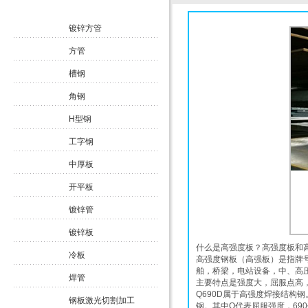
镀锌方管
方管
槽钢
角钢
H型钢
工字钢
中厚板
开平板
镀锌管
镀锌板
什么是高强度板？高强度板和
冷板
高强度钢板（高强板）是指牌
舶，桥梁，电站设备，中、高
焊管
主要特点是强度大，屈服点高，高强板大致
Q690D属于高强度焊接结构
钢板激光切割加工
钢。其中Q代表屈服强度，690代