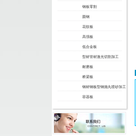
钢板零割
圆钢
花纹板
高强板
低合金板
型材管材激光切割加工
耐磨板
桥梁板
钢材钢板型钢抛丸喷砂加工
容器板
常熟Q235B槽钢
钢板激光切割加工
常熟Q235