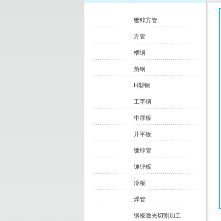
镀锌方管
方管
槽钢
角钢
H型钢
工字钢
中厚板
开平板
镀锌管
镀锌板
冷板
焊管
钢板激光切割加工