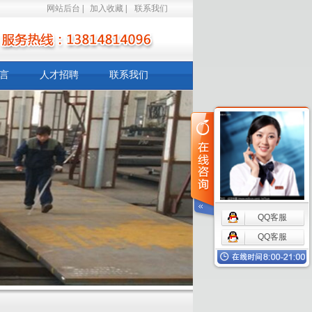
网站后台
|
加入收藏
|
联系我们
言
人才招聘
联系我们
QQ客服
QQ客服