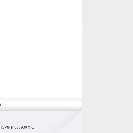
们
ICP备14057930号-1