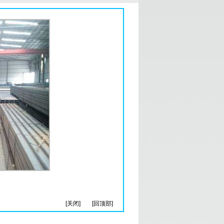
[关闭]
[回顶部]