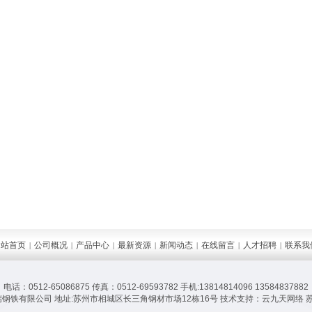
网站首页
公司概况
产品中心
最新资源
新闻动态
在线留言
人才招聘
联系我
|
|
|
|
|
|
|
电话：0512-65086875 传真：0512-69593782 手机:13814814096 13584837882
州浦阳瑞钢铁有限公司 地址:苏州市相城区长三角钢材市场12栋16号 技术支持：云九天网络
苏