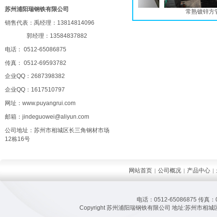
苏州浦阳瑞钢铁有限公司
高强板
张家港冷板
常熟镀锌方管
销售代表：
禹经理：13814814096
郭经理：13584837882
电话： 0512-65086875
传真： 0512-69593782
企业QQ：2687398382
企业QQ
：1617510797
网址：
www.puyangrui.com
邮箱：
jindeguowei@aliyun.com
公司地址：苏州市相城区长三角钢材市场
12栋16号
网站首页
公司概况
产品中心
|
|
|
电话：0512-65086875 传真：05
Copyright 苏州浦阳瑞钢铁有限公司 地址:苏州市