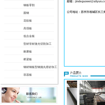
邮箱：
jindeguowei@aliyun.
钢板零割
公司地址：苏州市相城区长三角
圆钢
花纹板
高强板
低合金板
型材管材激光切割加工
耐磨板
桥梁板
钢材钢板型钢抛丸喷砂加工
容器板